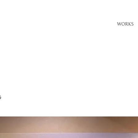
WORKS
う