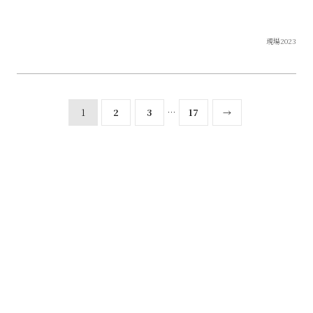
現場2023
1
2
3
…
17
→
株式会社 空間建築-傳
Tel：0532-26-2345 / Fax：0532-26-2346
豊橋事務所：豊橋市多米中町2丁目17-9
豊川事務所：豊川市平尾町郷中56-3