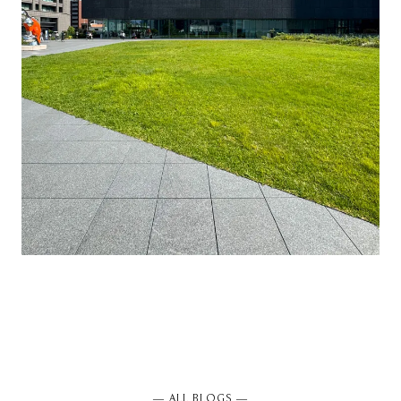
― ALL BLOGS ―