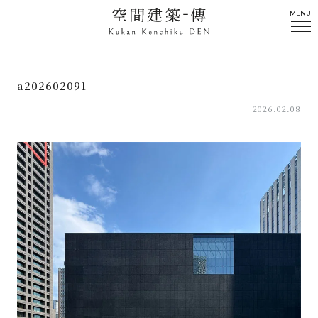
MENU
a202602091
2026.02.08