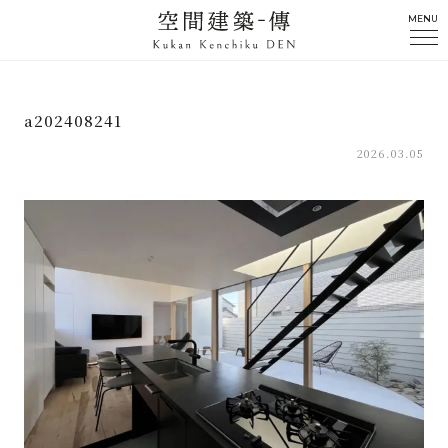
MENU
a202408241
2026.03.05