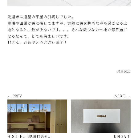
先週末は遠望の平屋の引渡しでした。
豊橋や田原は海に接してますが、実際に海を眺めながら過ごせる土
地となると、数が少ないです。。。そんな数少ない土地で毎日過ご
せるなんて、とても羨ましいです。
Ｕさん、おめでとうございます！
現場2022
← PREV
NEXT →
H.S.L.H.、現場打合せ。
UNGA↑