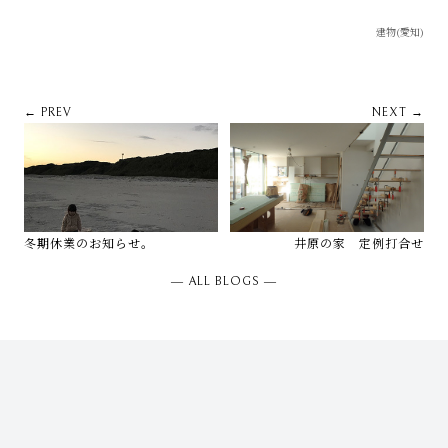
建物(愛知)
← PREV
NEXT →
冬期休業のお知らせ。
井原の家 定例打合せ
― ALL BLOGS ―