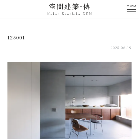
MENU
125001
2025.06.19