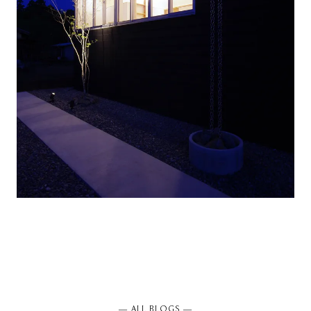
― ALL BLOGS ―