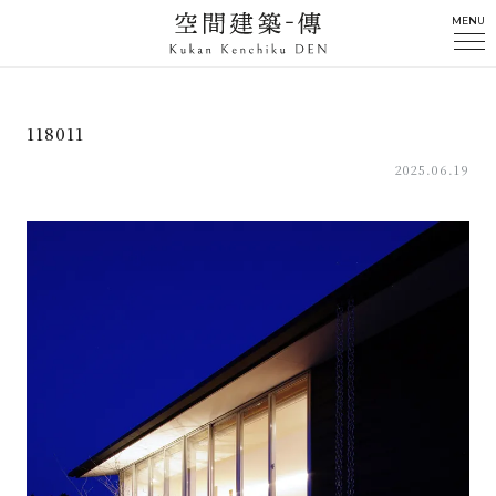
MENU
118011
2025.06.19