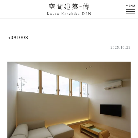
MENU
a091008
2025.10.23