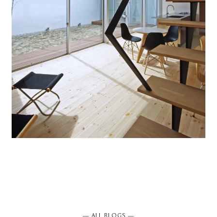
― ALL BLOGS ―