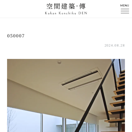
MENU
050007
2024.08.28