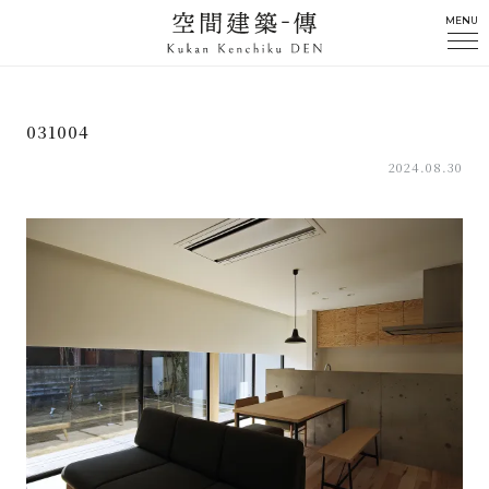
MENU
031004
2024.08.30