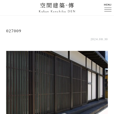
MENU
027009
2024.08.30