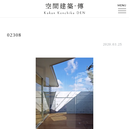
MENU
02308
2020.03.25