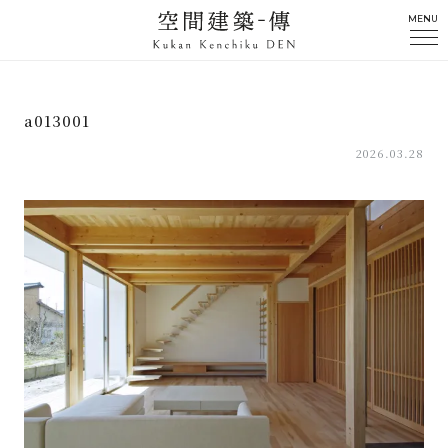
MENU
a013001
2026.03.28