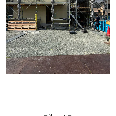
― ALL BLOGS ―