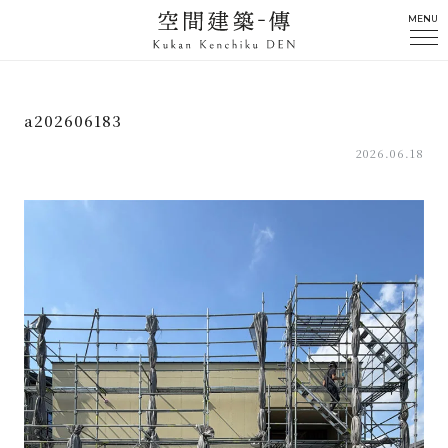
MENU
a202606183
2026.06.18