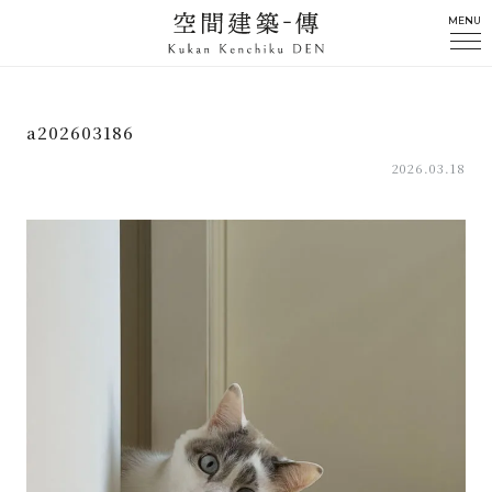
MENU
a202603186
2026.03.18