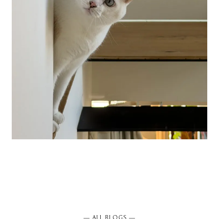
― ALL BLOGS ―