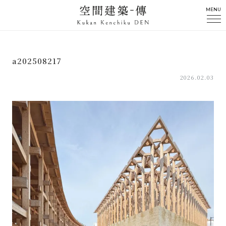
MENU
a202508217
2026.02.03