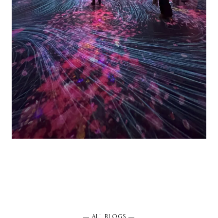
― ALL BLOGS ―