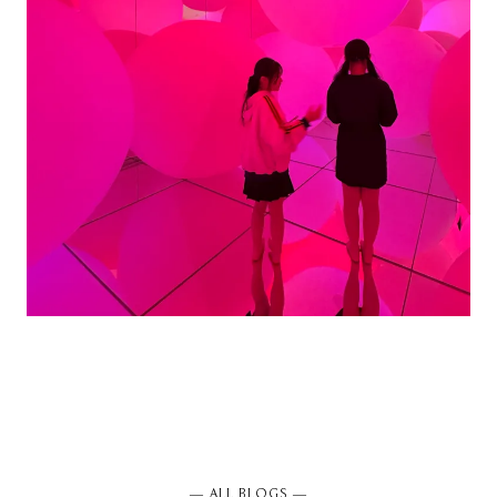
― ALL BLOGS ―