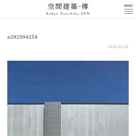
MENU
a202504254
2026.02.05