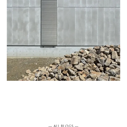
― ALL BLOGS ―