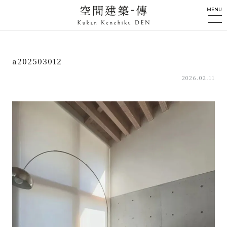
MENU
a202503012
2026.02.11