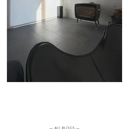
― ALL BLOGS ―