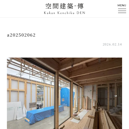
MENU
a202502062
2026.02.14