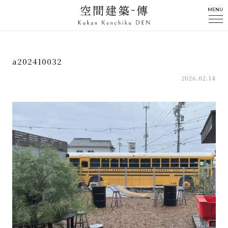
MENU
a202410032
2026.02.14