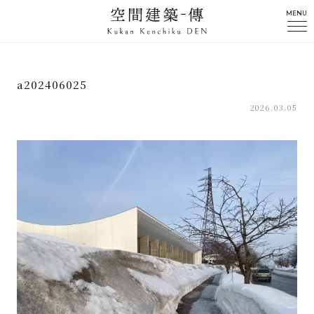
MENU
a202406025
2026.03.05