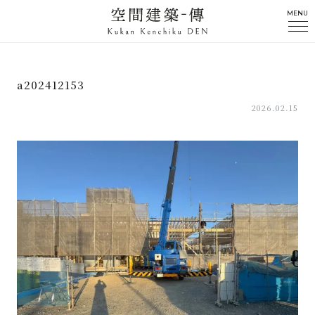
MENU
a202412153
2026.02.15