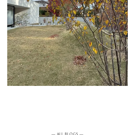
― ALL BLOGS ―