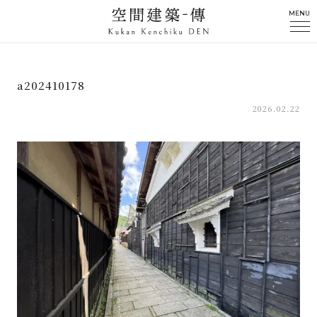
MENU
a202410178
2026.02.22