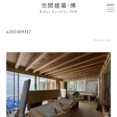
MENU
a202409117
2026.03.05