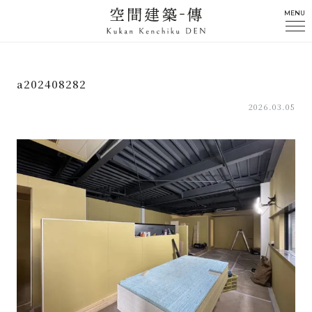
MENU
a202408282
2026.03.05