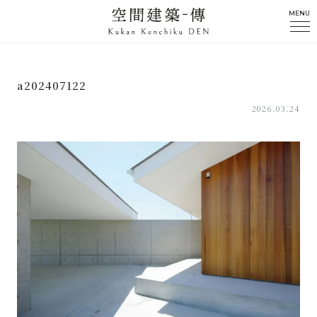
MENU
a202407122
2026.03.24