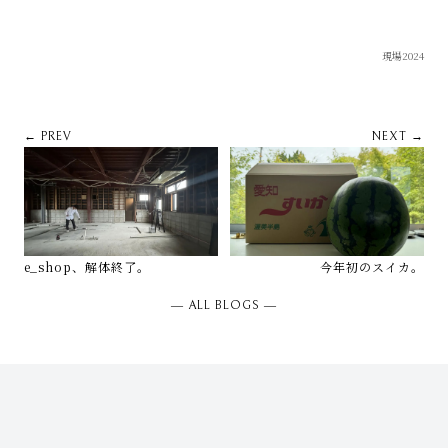
現場2024
← PREV
NEXT →
e_shop、解体終了。
今年初のスイカ。
― ALL BLOGS ―