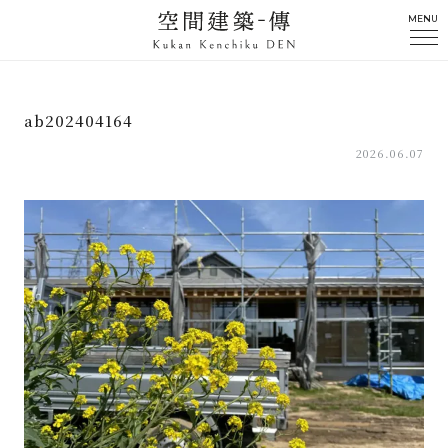
MENU
ab202404164
2026.06.07