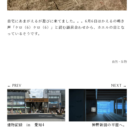
自宅にあまがえるが遊びに来てました。。。6月6日はかえるの鳴き
声「ケロ（6）ケロ（6）」と読む語呂合わせから、カエルの日とな
っているそうです。
自然・生物
← PREV
NEXT →
建物記録 in 愛知4
神野新田の平屋へ。