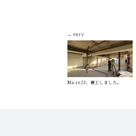
← PREV
Ma.re23、着工しました。