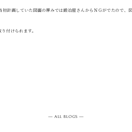
当初計画していた図面の厚みでは鍛冶屋さんからＮＧがでたので、
取り付けられます。
― ALL BLOGS ―