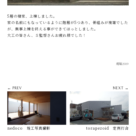
5層の棲家、上棟しました。
家の名前にもなっているように階層が5つあり、骨組みが複雑でした
が、無事上棟を終える事ができてほっとしました。
大工の皆さん、Ｓ監督さんお疲れ様でした！
現場2019
← PREV
NEXT →
nedoco 竣工写真撮影
torapezoid 定例打合