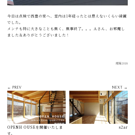
今日は点検で西豊の家へ、室内は1年経ったとは思えないくらい綺麗
でした。
メンテも特に大きなことも無く、無事終了。。。Ａさん、お邪魔し
ました＆ありがとうございました！
現場2018
← PREV
NEXT →
OPENH OUSEを開催いたしま
s2ar
す。