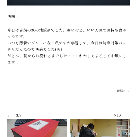
快晴！
今日は吉前の家の地鎮祭でした。寒いけど、いい天気で気持ち良か
ったです。
いつも薄着でブルーになる私ですが学習して、今日は防寒対策バッ
チリだったので快適でした(笑)
Mさん、朝からお疲れさまでした＾＾これからもよろしくお願いし
ます！
現場2012
← PREV
NEXT →