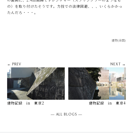
の）を取り付けたそうです。力技での法律回避、、、いくらかかっ
たんだろ・・・。
建物(全国)
← PREV
NEXT →
建物記録 in 東京2
建物記録 in 東京4
― ALL BLOGS ―